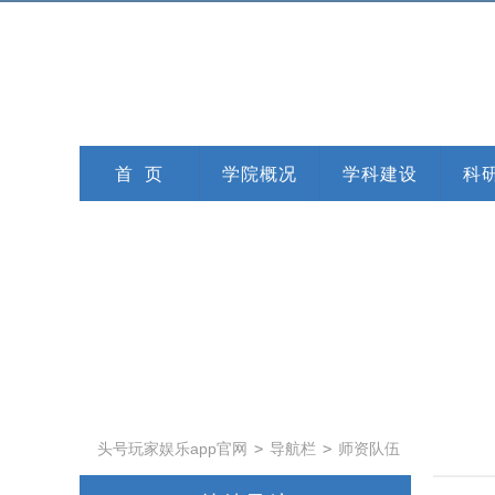
首 页
学院概况
学科建设
科
头号玩家娱乐app官网
>
导航栏
>
师资队伍