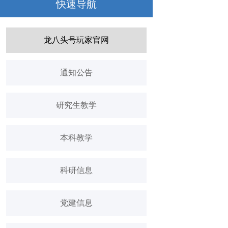
快速导航
龙八头号玩家官网
通知公告
研究生教学
本科教学
科研信息
党建信息